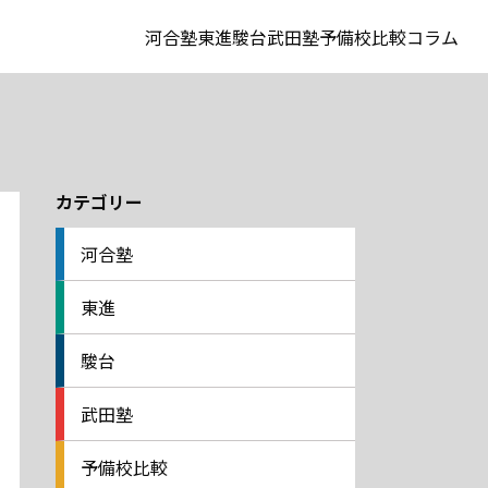
河合塾
東進
駿台
武田塾
予備校比較
コラム
カテゴリー
河合塾
東進
駿台
武田塾
予備校比較