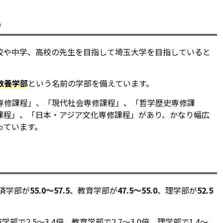
め
校や中学、高校の先生を目指して埼玉大学を目指していると
教養学部
という名前の学部を備えています。
専修課程」、「現代社会専修課程」、「哲学歴史専修課
課程」、「日本・アジア文化専修課程」があり、かなり幅広
っています。
済学部が
55.0～57.5
、教育学部が
47.5～55.0
、理学部が
52.5
部で2.5～3.4倍、教育学部で2.7～3.0倍、理学部で1.4～