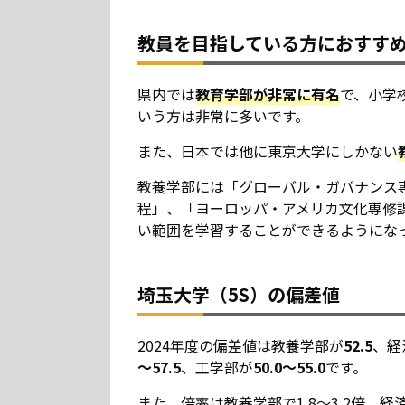
教員を目指している方におすす
県内では
教育学部が非常に有名
で、小学
いう方は非常に多いです。
また、日本では他に東京大学にしかない
教養学部には「グローバル・ガバナンス
程」、「ヨーロッパ・アメリカ文化専修
い範囲を学習することができるようにな
埼玉大学（5S）の偏差値
2024年度の偏差値は教養学部が
52.5
、経
～57.5
、工学部が
50.0～55.0
です。
また、倍率は教養学部で1.8～3.2倍、経済学