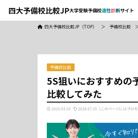
四大予備校比較JP
大学受験予備校
適
性
診
断
サイト
四大予備校比較JP（TOP）
＞
予備校比較
予備校比較
5S狙いにおすすめの
比較してみた
2025.03.10
2026.07.25
［このページにはプロモ