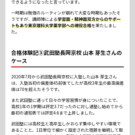
できるようになったと言っています。
一時期は勉強のルーティンが崩れて大変な時期もあったそ
うですが、講師陣による
学習面・精神面双方からのサポー
トもあり東京理科大学薬学部への現役合格
を果たしまし
た。
合格体験記③武田塾長岡京校 山本 芽生さんの
ケース
2020年7月から武田塾長岡京校に入塾した山本 芽生さん
は、入塾当初の偏差値45前後でしたが高校3年生の最高偏差
値は70を超えたそうです。
また武田塾に通って日々の学習習慣が身についたことで、
高校1年の1学期は評定3.7だったのに対し通塾し始めてから
最初の通知表では評定4.6まで上昇しました。
武田塾には高校生と高卒生しかおらず集中しやすい環境で
あることと、1日単位で細かく設定された宿題を継続して取