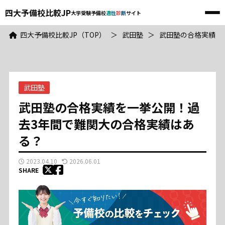
四大予備校比較JP
大学受験予備校
適
性
診
断
サイト
メ
ニ
四大予備校比較JP
ュ
四大予備校比較JP（TOP）
＞
武田塾
＞
武田塾の合格実績を
ー
大学受験予備校
適
性
診
断
サイト
TOP
武田塾
河合塾
武田塾の合格実績を一挙公開！過
去3年間で難関大の合格実績はあ
東進
る？
駿台
2023.04.10
2026.06.01
SHARE
武田塾
予備校比較