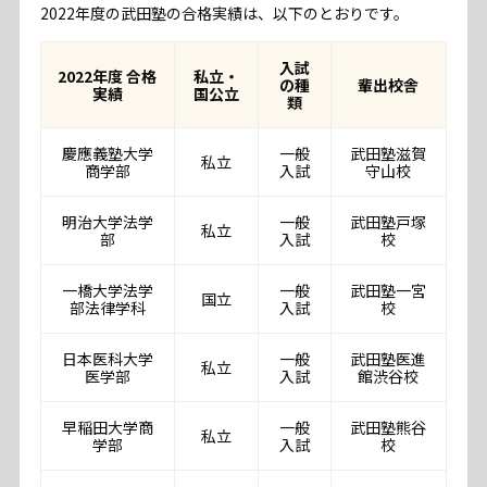
2022年度の武田塾の合格実績は、以下のとおりです。
入試
2022年度 合格
私立・
の種
輩出校舎
実績
国公立
類
慶應義塾大学
一般
武田塾滋賀
私立
商学部
入試
守山校
明治大学法学
一般
武田塾戸塚
私立
部
入試
校
一橋大学法学
一般
武田塾一宮
国立
部法律学科
入試
校
日本医科大学
一般
武田塾医進
私立
医学部
入試
館渋谷校
早稲田大学商
一般
武田塾熊谷
私立
学部
入試
校