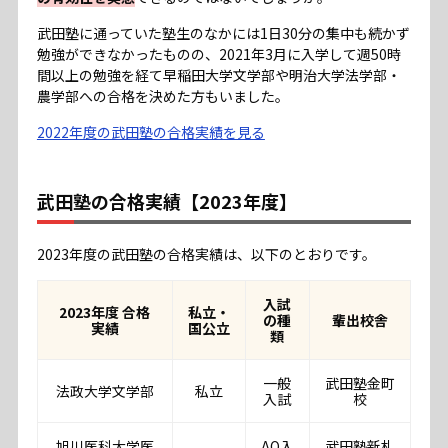
武田塾に通っていた塾生のなかには1日30分の集中も続かず
勉強ができなかったものの、2021年3月に入学して週50時
間以上の勉強を経て早稲田大学文学部や明治大学法学部・
農学部への合格を決めた方もいました。
2022年度の武田塾の合格実績を見る
武田塾の合格実績【2023年度】
2023年度の武田塾の合格実績は、以下のとおりです。
入試
2023年度 合格
私立・
の種
輩出校舎
実績
国公立
類
一般
武田塾金町
法政大学文学部
私立
入試
校
旭川医科大学医
AO入
武田塾新札