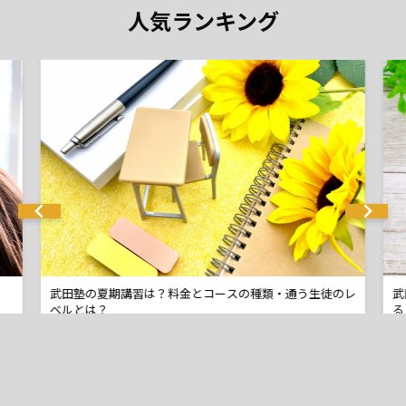
人気ランキング
？
武田塾の夏期講習は？料金とコースの種類・通う生徒のレ
武
ベルとは？
る
田塾
2019.10.25
武田塾