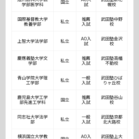
国立
学部医学科
試
幌校
国際基督教大学
推薦
武田塾中野
私立
教養学部
入試
校
AO入
武田塾金沢
上智大学法学部
私立
試
校
慶應義塾大学文
推薦
武田塾高幡
私立
学部
入試
不動校
青山学院大学理
一般
武田塾ひば
私立
工学部
入試
りヶ丘校
鹿児島大学工学
推薦
武田塾谷山
国立
部先進工学科
入試
校
同志社大学法学
一般
武田塾京都
私立
部
入試
北大路校
横浜国立大学教
AO入
武田塾上大
国立