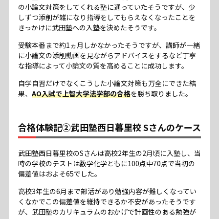
の小論文対策をしてくれる塾に通っていたそうですが、少
しずつ添削が雑になり指導をしてもらえなくなったことを
きっかけに武田塾への入塾を決めたそうです。
受験本番まで約1ヵ月しかなかったそうですが、講師が一緒
に小論文の添削動画を見ながらアドバイスをするなど丁寧
な指導によって小論文の質を高めることに成功します。
自学自習だけでなくこうした小論文対策も万全にできた結
果、
AO入試で上智大学法学部の合格
を勝ち取りました。
合格体験記②武田塾西日暮里校 Sさんのケース
武田塾西日暮里校のSさんは高校2年生の2月頃に入塾し、当
時の学校のテストは数学化学ともに100点中70点で当初の
偏差値はおよそ65でした。
高校3年生の6月まで部活があり勉強内容が難しくなってい
くなかでこの偏差値を維持できるか不安があったそうです
が、武田塾のカリキュラムのおかげで計画性のある勉強が