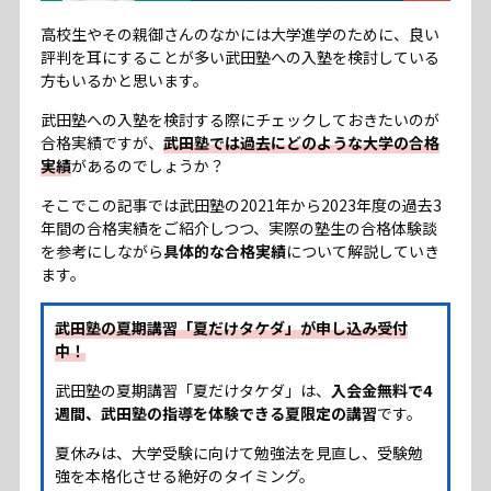
高校生やその親御さんのなかには大学進学のために、良い
コラム
評判を耳にすることが多い武田塾への入塾を検討している
方もいるかと思います。
武田塾への入塾を検討する際にチェックしておきたいのが
お問い合わせ
合格実績ですが、
武田塾では過去にどのような大学の合格
実績
があるのでしょうか？
プライバシーポリシー
そこでこの記事では武田塾の2021年から2023年度の過去3
サイトマップ
年間の合格実績をご紹介しつつ、実際の塾生の合格体験談
を参考にしながら
具体的な合格実績
について解説していき
ます。
武田塾の夏期講習「夏だけタケダ」が申し込み受付
中！
武田塾の夏期講習「夏だけタケダ」は、
入会金無料で4
週間、武田塾の指導を体験できる夏限定の講習
です。
夏休みは、大学受験に向けて勉強法を見直し、受験勉
強を本格化させる絶好のタイミング。