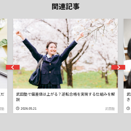
関連記事
夏だ
武田塾で偏差値は上がる？逆転合格を実現する仕組みを解
武
説
き
2026.05.21
田塾
武田塾