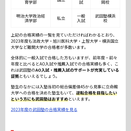
育学部
試
岡校
明治大学政治経
一般
武田塾横浜
私立
済学部
入試
校
上記の合格実績の一覧を見ていただければわかるとおり、
2023年度も法政大学・旭川医科大学・上智大学・横浜国立
大学など難関大学の合格者が多数います。
全体的に一般入試で合格した方もいますが、前年度・前々
年度と比べるとAO入試や推薦入試での合格実績も多く、こ
れは武田塾の
AO入試・推薦入試のサポートが充実している
証拠
ともいえるでしょう。
塾生のなかには入塾当初の総合偏差値45から見事に立命館
大学への合格を決めた塾生もいて、
逆転合格を目指したい
という方にも武田塾はおすすめ
といえます。
2023年度の武田塾の合格実績を見る