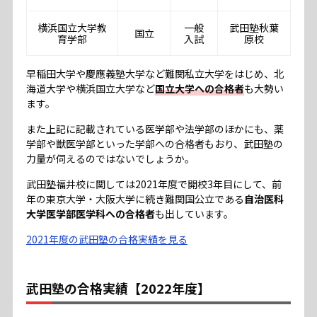
横浜国立大学教
一般
武田塾秋葉
国立
育学部
入試
原校
早稲田大学や慶應義塾大学など難関私立大学をはじめ、北
海道大学や横浜国立大学など
国立大学への合格者
も大勢い
ます。
また上記に記載されている医学部や法学部のほかにも、薬
学部や獣医学部といった学部への合格者もおり、武田塾の
力量が伺えるのではないでしょうか。
武田塾福井校に関しては2021年度で開校3年目にして、前
年の東京大学・大阪大学に続き難関国公立である
自治医科
大学医学部医学科への合格者
も出しています。
2021年度の武田塾の合格実績を見る
武田塾の合格実績【2022年度】