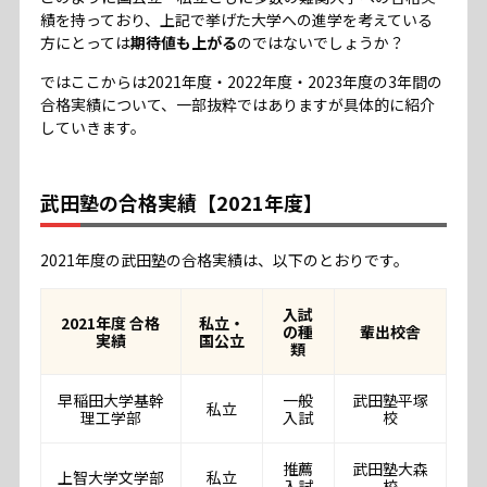
績を持っており、上記で挙げた大学への進学を考えている
方にとっては
期待値も上がる
のではないでしょうか？
ではここからは2021年度・2022年度・2023年度の3年間の
合格実績について、一部抜粋ではありますが具体的に紹介
していきます。
武田塾の合格実績【2021年度】
2021年度の武田塾の合格実績は、以下のとおりです。
入試
2021年度 合格
私立・
の種
輩出校舎
実績
国公立
類
早稲田大学基幹
一般
武田塾平塚
私立
理工学部
入試
校
推薦
武田塾大森
上智大学文学部
私立
入試
校