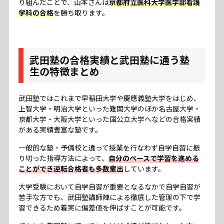
り組んだことで、山本さんは
京都府立医科大学医学部看護
学科の合格
を勝ち取ります。
武田塾の合格実績と武田塾に通う塾
生の特徴まとめ
武田塾ではこれまで早稲田大学や慶應義塾大学をはじめ、
上智大学・明治大学といった難関大学のほか名古屋大学・
京都大学・大阪大学といった国公立大学へなどの合格実績
がある実績豊富な塾です。
一般的な塾・予備校と違って授業を行なわず自学自習に振
り切った指導方法によって、
自分のペースで学習を進める
ことができ逆転合格者も多数輩出
しています。
大学受験において自学自習が重要となるなかで自学自習が
苦手な方でも、武田塾講師陣による徹底した管理の下で学
習できるため着実に偏差値を伸ばすことが可能です。