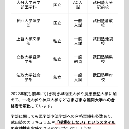
大分大学医学
AO入
武田塾大分
国立
部医学科
試
駅前校
神戸大学法学
一般
武田塾倉敷
国立
部
入試
校
上智大学文学
一般
武田塾池袋
私立
部
入試
校
立教大学経済
一般
武田塾鴻巣
私立
学部
融資
校
法政大学社会
一般
武田塾甲府
私立
学部
入試
校
2022年度も前年に引き続き早稲田大学や慶應義塾大学に加
えて、一橋大学や神戸大学など
さまざまな難関大学への合
格者を輩出
しています。
学部に関しても医学部や法学部への合格実績も多数あり、
武田塾のカリキュラムや
「授業をしない」というスタイル
の有効性を実感
できるのではないでしょうか。