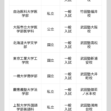
自治医科大学医
一般
竹田塾福井
私立
学部
入試
校
大阪市立大学医
一般
武田塾大阪
公立
学部医学科
入試
校
北海道大学文学
一般
武田塾高松
国立
部
入試
校
東京工業大学工
一般
武田塾新浦
国立
学院
入試
安校
一般
武田塾大井
一橋大学商学部
国立
入試
町校
慶應義塾大学法
一般
武田塾御茶
私立
学部
入試
ノ水本校
上智大学外国語
一般
武田塾湘南
私立
学部英語科
入試
台校