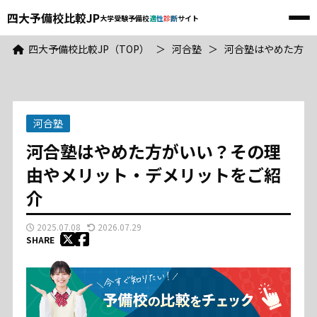
四大予備校比較JP
大学受験予備校
適
性
診
断
サイト
メ
ニ
四大予備校比較JP
ュ
四大予備校比較JP（TOP）
＞
河合塾
＞
河合塾はやめた方が
ー
大学受験予備校
適
性
診
断
サイト
TOP
河合塾
河合塾
河合塾はやめた方がいい？その理
由やメリット・デメリットをご紹
東進
介
駿台
2025.07.08
2026.07.29
SHARE
武田塾
予備校比較