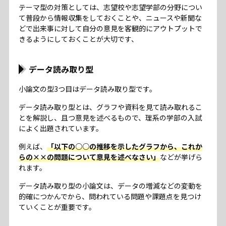
テーマ型の対策としては、志望校や志望学部の分野につい
て普段から情報収集をしておくことや、ニュースや新聞な
どで出来事に対して自分の意見を客観的にアウトプットで
きるようにしておくことが大切です、
データ読み取り型
小論文の型3つ目はデータ読み取り型です。
データ読み取り型とは、グラフや資料を見て読み取れるこ
とを解説し、且つ意見を述べるもので、理系の学部の入試
によく出題されています。
例えば、
「以下の○○の推移を示したグラフから、これか
らの××の問題について意見を述べなさい」
などが挙げら
れます。
データ読み取り型の小論文は、データの増減などの変動を
的確につかんでから、問われている問題や課題点を見つけ
ていくことが重要です。