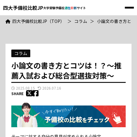
四大予備校比較JP
大学受験予備校
適
性
診
断
サイト
メ
ニ
四大予備校比較JP
ュ
四大予備校比較JP（TOP）
＞
コラム
＞
小論文の書き方とコ
ー
大学受験予備校
適
性
診
断
サイト
TOP
コラム
河合塾
小論文の書き方とコツは！？～推
薦入試および総合型選抜対策～
東進
2025.08.15
2026.07.16
SHARE
駿台
武田塾
予備校比較
テーマに対する自分の意見が求められる小論文。